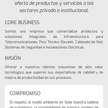
oferta de productos y servicios a los
transitables
sectores privado e institucional.
Piso autoportante de PVC
Revestimientos para piso
técnico
CORE BUSINESS
EXPERIENCIA
Somos una empresa que comercializa productos y
CONTÁCTANOS
soluciones integrales de infraestructura para
Telecomunicaciones, Piso Técnico Elevado, Cableado de Red,
Sistemas de Seguridad e Instalaciones Eléctricas.
MISIÓN
Ofrecer a nuestros clientes soluciones de alto valor
tecnológico que superen sus expectativas de calidad y de
mejora de productividad en sus procesos.
Mantenimiento y limpieza de
pisos técnicos: Consejos para
COMPROMISO
una mayor durabilidad
10 ventajas de instalar pisos
El respeto al medio ambiente en toda nuestra cadena
técnicos elevados en oficinas
de suministro, la sostenibilidad de nuestro modelo de