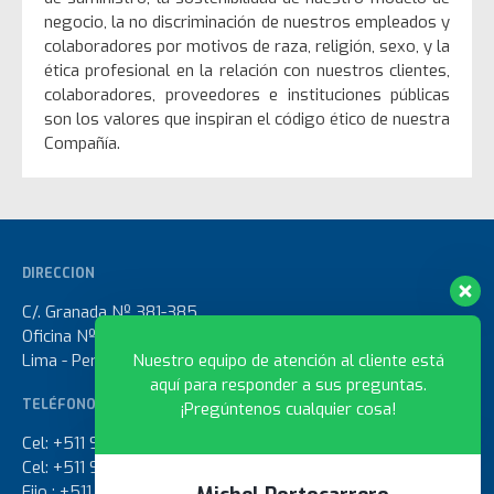
y centros de datos
negocio, la no discriminación de nuestros empleados y
¿Son realmente seguros los
colaboradores por motivos de raza, religión, sexo, y la
pisos técnicos elevados?
ética profesional en la relación con nuestros clientes,
Todo lo que debes saber
colaboradores, proveedores e instituciones públicas
son los valores que inspiran el código ético de nuestra
Compañía.
febrero 2025
DIRECCION
C/. Granada Nº 381-385
Oficina Nº 301 - Pueblo Libre
Lima - Perú
Nuestro equipo de atención al cliente está
Sin categoría
aquí para responder a sus preguntas.
TELÉFONO
¡Pregúntenos cualquier cosa!
Cel: +511 960563733
Cel: +511 979575829
Acceder
Fijo : +511 3202580